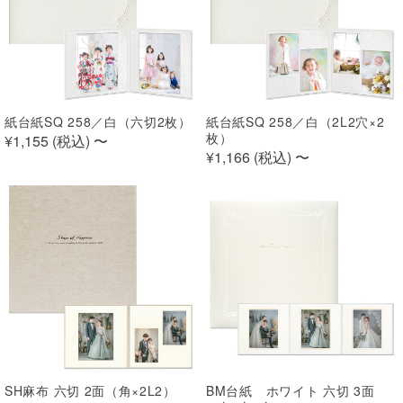
紙台紙SQ 258／白（六切2枚）
紙台紙SQ 258／白（2L2穴×2
枚）
¥1,155 (
税込
)
〜
¥1,166 (
税込
)
〜
SH麻布 六切 2面（角×2L2）
BM台紙 ホワイト 六切 3面