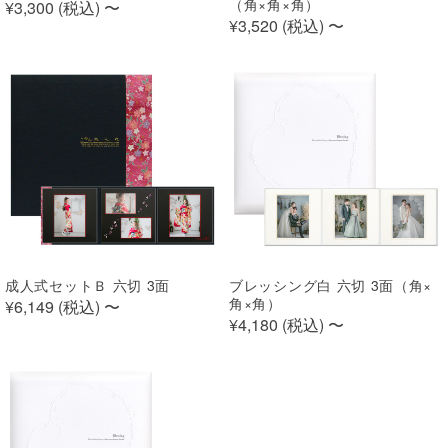
（角×角×角）
¥3,300 (
税込
)
〜
¥3,520 (
税込
)
〜
成人式セットＢ 六切 3面
ブレッシング白 六切 3面（角×
角×角）
¥6,149 (
税込
)
〜
¥4,180 (
税込
)
〜