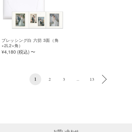
ブレッシング白 六切 3面（角
×2L2×角）
¥4,180 (
税込
)
〜
1
2
3
...
13
お問い合わせ