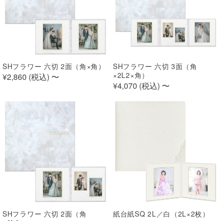
SHフラワー 六切 2面（角×角）
SHフラワー 六切 3面（角
×2L2×角）
¥2,860 (
税込
)
〜
¥4,070 (
税込
)
〜
SHフラワー 六切 2面（角
紙台紙SQ 2L／白（2L×2枚）