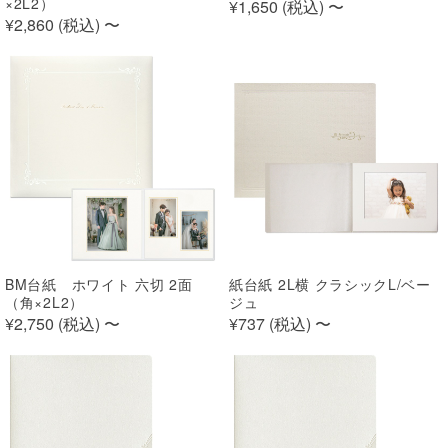
×2L2）
¥1,650 (
税込
)
〜
¥2,860 (
税込
)
〜
BM台紙 ホワイト 六切 2面
紙台紙 2L横 クラシックL/ベー
（角×2L2）
ジュ
¥2,750 (
税込
)
〜
¥737 (
税込
)
〜