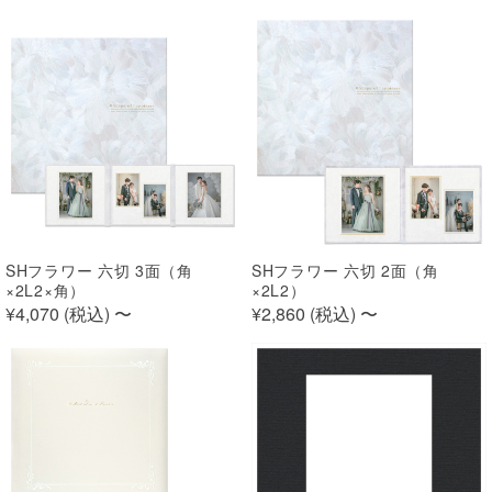
SHフラワー 六切 3面（角
SHフラワー 六切 2面（角
×2L2×角）
×2L2）
¥4,070 (
税込
)
〜
¥2,860 (
税込
)
〜