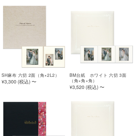
SH麻布 六切 2面（角×2L2）
BM台紙 ホワイト 六切 3面
（角×角×角）
¥3,300 (
税込
)
〜
¥3,520 (
税込
)
〜