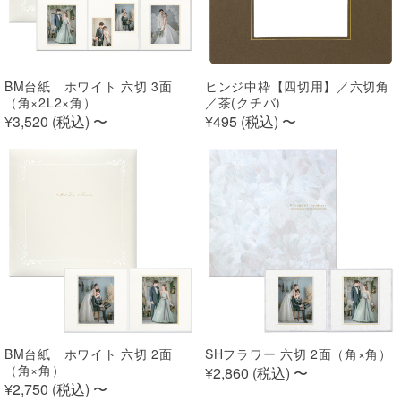
BM台紙 ホワイト 六切 3面
ヒンジ中枠【四切用】／六切角
（角×2L2×角）
／茶(クチバ)
¥3,520 (
税込
)
〜
¥495 (
税込
)
〜
BM台紙 ホワイト 六切 2面
SHフラワー 六切 2面（角×角）
（角×角）
¥2,860 (
税込
)
〜
¥2,750 (
税込
)
〜