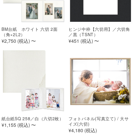
BM台紙 ホワイト 六切 2面
ヒンジ中枠【六切用】／六切角
（角×2L2）
／黒（TSNT）
¥2,750 (
税込
)
〜
¥451 (
税込
)
〜
紙台紙SQ 258／白（六切2枚）
フォトパネル(写真立て) / 大サ
イズ(六切)
¥1,155 (
税込
)
〜
¥4,180 (
税込
)