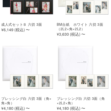
成人式セットＢ 六切 3面
BM台紙 ホワイト 六切 3面
（2L2×角×2L2）
¥6,149 (
税込
)
〜
¥3,630 (
税込
)
〜
ブレッシング白 六切 3面（角×
ブレッシング白 六切 3面（角
角×角）
×2L2×角）
¥4,180 (
税込
)
〜
¥4,180 (
税込
)
〜