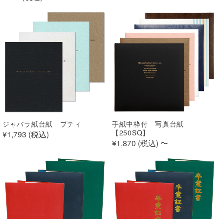
ジャバラ紙台紙 プティ
手紙中枠付 写真台紙
【250SQ】
¥1,793 (
税込
)
¥1,870 (
税込
)
〜