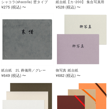
シャコラ(shacolla) 壁タイプ
紙台紙【カｰ200】 集合写真用
¥275 (
税込
)
〜
¥528 (
税込
)
〜
紙台紙 2L 葬儀用／グレー
御写真 紙台紙
¥649 (
税込
)
〜
¥682 (
税込
)
〜