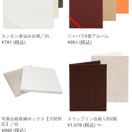
カンタン差込み台紙／2L
ジャバラ6面アルバム
¥781 (
税込
)
¥951 (
税込
)
写真台紙収納ボックス【六切対
スリップイン台紙 L判2面
応】／白
¥1,078 (
税込
)
〜
¥990 (
税込
)