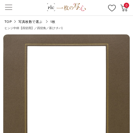
0
TOP
写真枚数で選ぶ
1枚
ヒンジ中枠【四切用】／四切角／茶(クチバ)