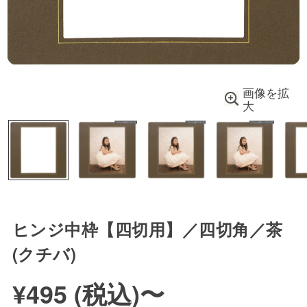
画像を拡
大
ヒンジ中枠【四切用】／四切角／茶
(クチバ)
¥495 (
税込
)
〜