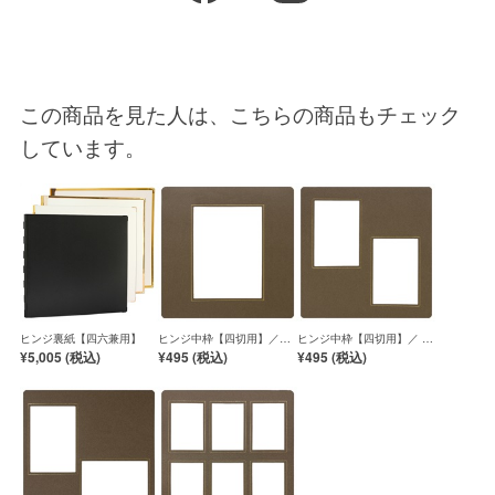
この商品を見た人は、こちらの商品もチェック
しています。
ヒンジ裏紙【四六兼用】
ヒンジ中枠【四切用】／六
ヒンジ中枠【四切用】／ 2L
切角／茶(クチバ)
／茶(クチバ)
¥5,005 (
税込
)
¥495 (
税込
)
¥495 (
税込
)