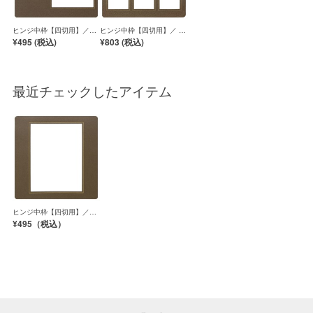
ヒンジ中枠【四切用】／2
ヒンジ中枠【四切用】／ L
Ｌ縦横／茶 クチバ
判6穴 ／茶(クチバ)
¥495 (
税込
)
¥803 (
税込
)
最近チェックしたアイテム
ヒンジ中枠【四切用】／四
切角／茶(クチバ)
¥495（
税込）