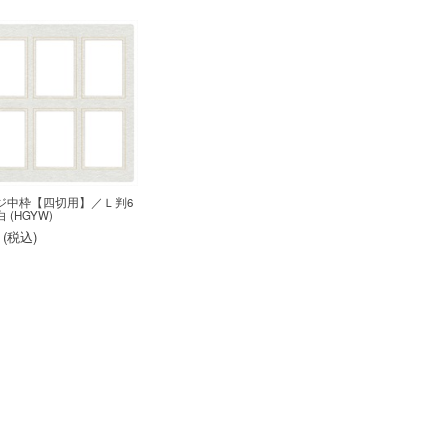
ジ中枠【四切用】／Ｌ判6
 (HGYW)
 (
税込
)