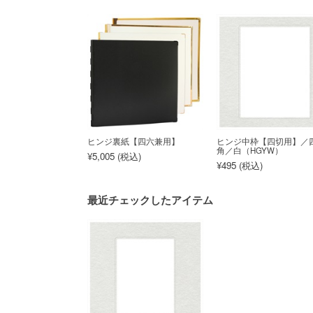
ヒンジ裏紙【四六兼用】
ヒンジ中枠【四切用】／
角／白（HGYW）
¥5,005 (
税込
)
¥495 (
税込
)
最近チェックしたアイテム