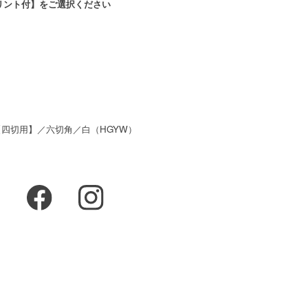
リント付】をご選択ください
中枠【四切用】／六切角／白（HGYW）