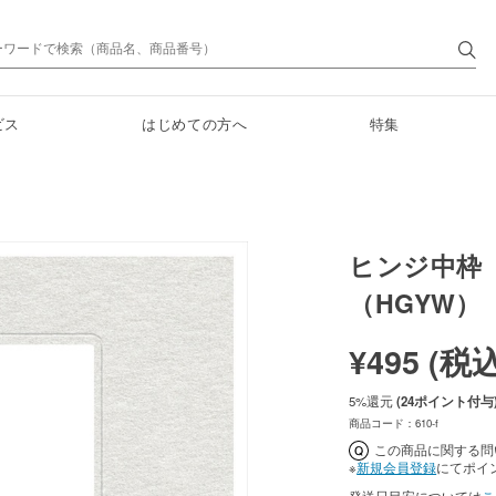
ビス
はじめての方へ
特集
ヒンジ中枠
（HGYW）
¥495 (
税
5%
還元
(24ポイント付与
商品コード：610-f
この商品に関する問
※
新規会員登録
にてポイ
発送日目安については
こ