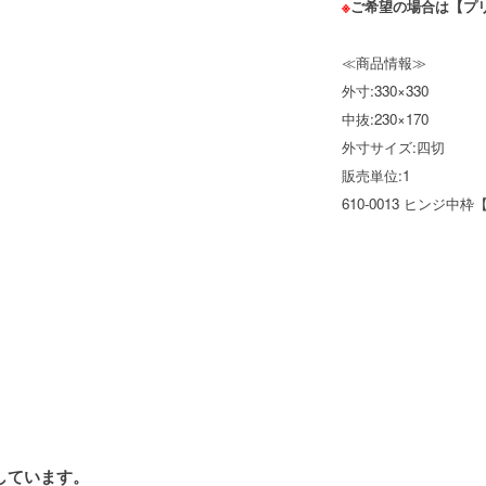
※
ご希望の場合は【プ
≪商品情報≫
外寸:330×330
中抜:230×170
外寸サイズ:四切
販売単位:1
610-0013 ヒンジ
しています。