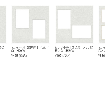
四切
ヒンジ中枠【四切用】／2Ｌ／
ヒンジ中枠【四切用】／2Ｌ縦
ヒン
白（HGYW）
横／白（HGYW）
穴／白
¥495 (
税込
)
¥495 (
税込
)
¥836