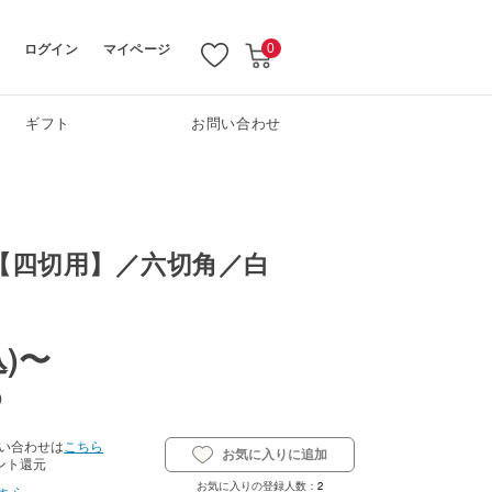
ログイン
マイページ
0
ギフト
お問い合わせ
【四切用】／六切角／白
込
)
〜
)
い合わせは
こちら
お気に入りに追加
ント還元
お気に入りの登録人数：
2
ちら