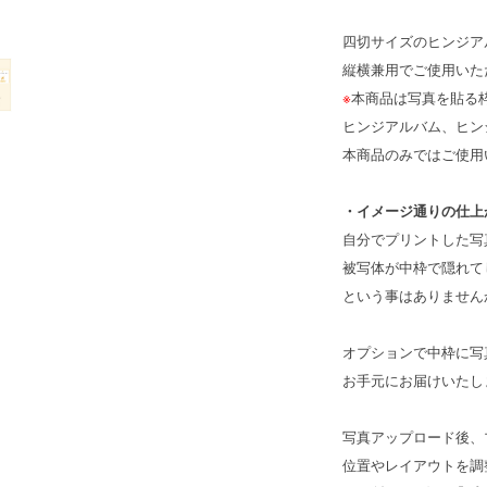
四切サイズのヒンジア
縦横兼用でご使用いた
※
本商品は写真を貼る
ヒンジアルバム、ヒン
本商品のみではご使用
・イメージ通りの仕上
自分でプリントした写
被写体が中枠で隠れて
という事はありません
オプションで中枠に写
お手元にお届けいたし
写真アップロード後、
位置やレイアウトを調