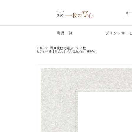
商品一覧
プリントサー
TOP
写真枚数で選ぶ
1枚
ヒンジ中枠【四切用】／六切角／白（HGYW）