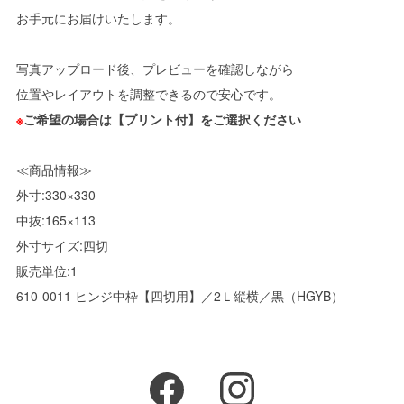
お手元にお届けいたします。
写真アップロード後、プレビューを確認しながら
位置やレイアウトを調整できるので安心です。
※
ご希望の場合は【プリント付】をご選択ください
≪商品情報≫
外寸:330×330
中抜:165×113
外寸サイズ:四切
販売単位:1
610-0011 ヒンジ中枠【四切用】／2Ｌ縦横／黒（HGYB）