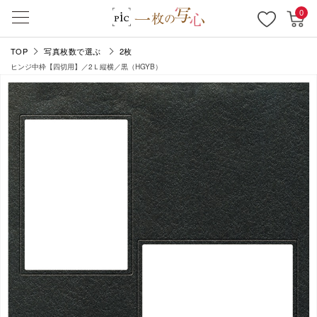
0
TOP
写真枚数で選ぶ
2枚
ヒンジ中枠【四切用】／2Ｌ縦横／黒（HGYB）