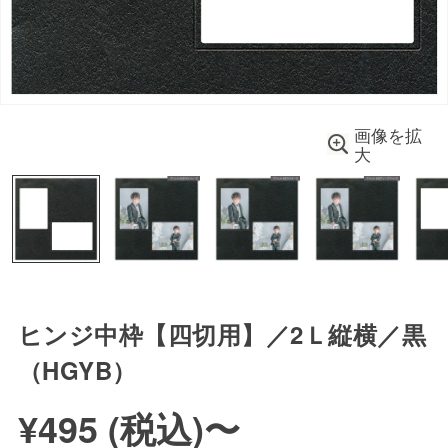
画像を拡
大
ヒンジ中枠【四切用】／2Ｌ縦横／黒
（HGYB）
¥495 (
税込
)
〜