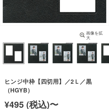
画像を拡
大
ヒンジ中枠【四切用】／2Ｌ／黒
（HGYB）
¥495 (
税込
)
〜