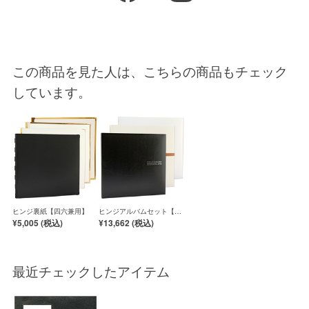
この商品を見た人は、こちらの商品もチェック
しています。
ヒンジ裏紙【四六兼用】
ヒンジアルバムセット【四
六兼用】
¥5,005 (
税込
)
¥13,662 (
税込
)
最近チェックしたアイテム