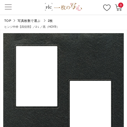
0
TOP
写真枚数で選ぶ
2枚
ヒンジ中枠【四切用】／2Ｌ／黒（HGYB）