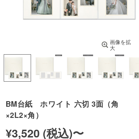
画像を拡
大
BM台紙 ホワイト 六切 3面（角
×2L2×角）
¥3,520 (
税込
)
〜