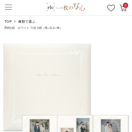
0
TOP
種類で選ぶ
BM台紙 ホワイト 六切 3面（角×2L2×角）