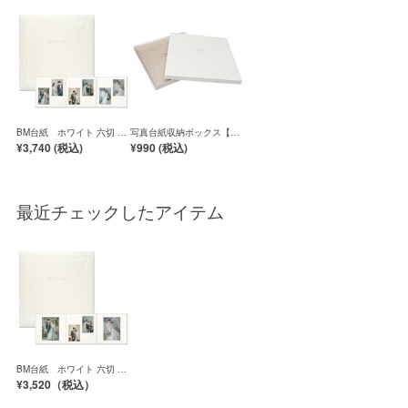
BM台紙 ホワイト 六切 3
写真台紙収納ボックス【六
面（2L2×2L2×2L2）
切対応】／白
¥3,740 (
税込
)
¥990 (
税込
)
最近チェックしたアイテム
BM台紙 ホワイト 六切 3
面（角×2L2×角）
¥3,520（
税込）