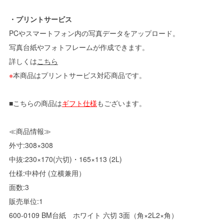
・プリントサービス
PCやスマートフォン内の写真データをアップロード。
写真台紙やフォトフレームが作成できます。
詳しくは
こちら
※
本商品はプリントサービス対応商品です。
■こちらの商品は
ギフト仕様
もございます。
≪商品情報≫
外寸:308×308
中抜:230×170(六切)・165×113 (2L)
仕様:中枠付 (立横兼用）
面数:3
販売単位:1
600-0109 BM台紙 ホワイト 六切 3面（角×2L2×角）