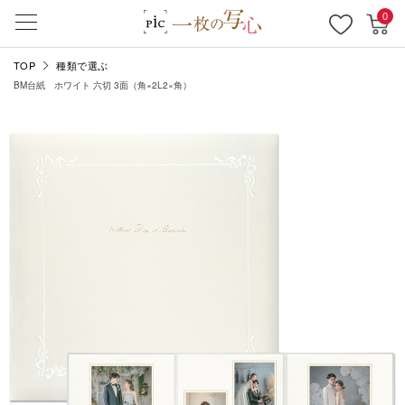
0
TOP
種類で選ぶ
BM台紙 ホワイト 六切 3面（角×2L2×角）