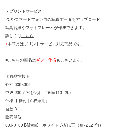
・プリントサービス
PCやスマートフォン内の写真データをアップロード。
写真台紙やフォトフレームが作成できます。
詳しくは
こちら
※
本商品はプリントサービス対応商品です。
■こちらの商品は
ギフト仕様
もございます。
≪商品情報≫
外寸:308×308
中抜:230×170(六切)・165×113 (2L)
仕様:中枠付 (立横兼用）
面数:3
販売単位:1
600-0109 BM台紙 ホワイト 六切 3面（角×2L2×角）