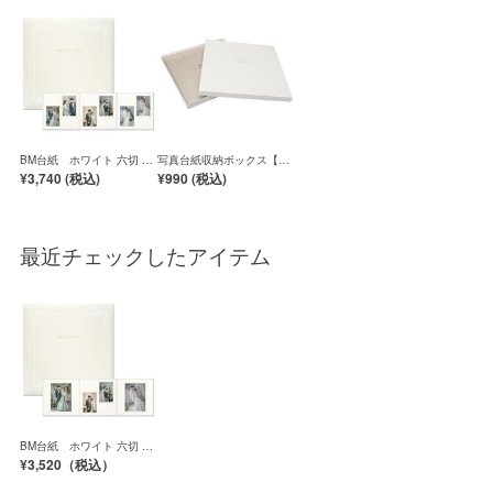
BM台紙 ホワイト 六切 3
写真台紙収納ボックス【六
面（2L2×2L2×2L2）
切対応】／白
¥3,740 (
税込
)
¥990 (
税込
)
最近チェックしたアイテム
BM台紙 ホワイト 六切 3
面（角×2L2×角）
¥3,520（
税込）