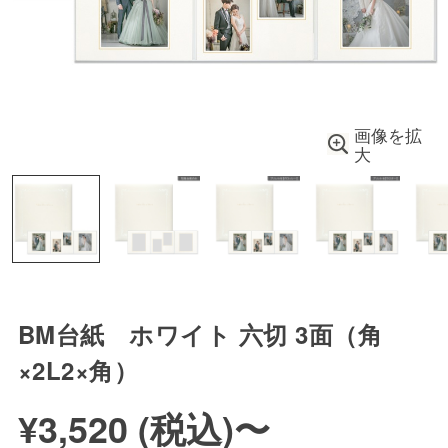
画像を拡
大
BM台紙 ホワイト 六切 3面（角
×2L2×角）
¥3,520 (
税込
)
〜