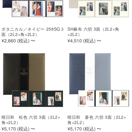
ボタニカル／ネイビー 258SQ３
SH麻布 六切 3面（2L2×角
面（2L2×角×2L2）
×2L2）
¥2,860 (
税込
)
〜
¥4,510 (
税込
)
〜
晴日和 松色 六切 3面（2L2×
晴日和 蒼色 六切 3面（2L2×
角×2L2）
角×2L2）
¥5,170 (
税込
)
〜
¥5,170 (
税込
)
〜