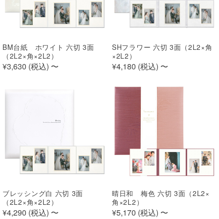
BM台紙 ホワイト 六切 3面
SHフラワー 六切 3面（2L2×角
（2L2×角×2L2）
×2L2）
¥3,630 (
税込
)
〜
¥4,180 (
税込
)
〜
ブレッシング白 六切 3面
晴日和 梅色 六切 3面（2L2×
（2L2×角×2L2）
角×2L2）
¥4,290 (
税込
)
〜
¥5,170 (
税込
)
〜