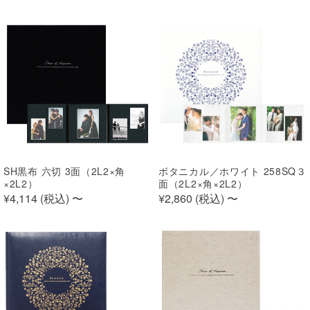
SH黒布 六切 3面（2L2×角
ボタニカル／ホワイト 258SQ３
×2L2）
面（2L2×角×2L2）
¥4,114 (
税込
)
〜
¥2,860 (
税込
)
〜