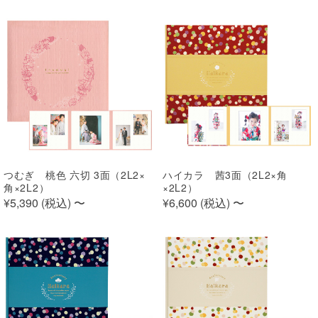
つむぎ 桃色 六切 3面（2L2×
ハイカラ 茜3面（2L2×角
角×2L2）
×2L2）
¥5,390 (
税込
)
〜
¥6,600 (
税込
)
〜