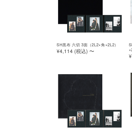
SH黒布 六切 3面（2L2×角×2L2）
S
×
¥4,114 (
税込
)
〜
¥