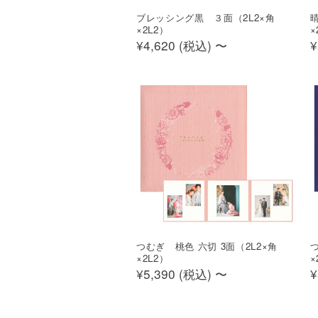
ブレッシング黒 ３面（2L2×角
晴
×2L2）
×
¥4,620 (
税込
)
〜
¥
つむぎ 桃色 六切 3面（2L2×角
つ
×2L2）
×
¥5,390 (
税込
)
〜
¥