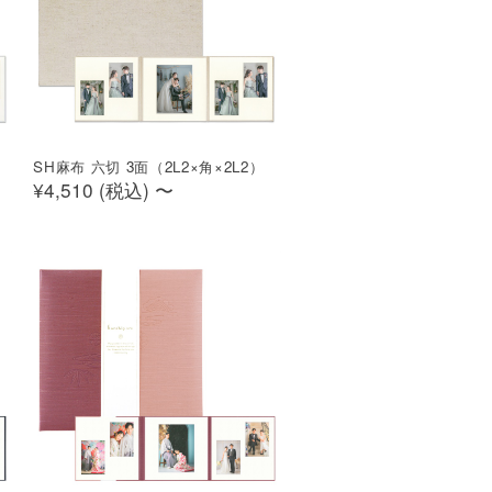
SH麻布 六切 3面（2L2×角×2L2）
¥4,510 (
税込
)
〜