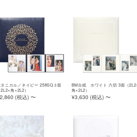
ボタニカル／ネイビー 258SQ３面
BM台紙 ホワイト 六切 3面（2L2
2L2×角×2L2）
角×2L2）
2,860 (
税込
)
〜
¥3,630 (
税込
)
〜