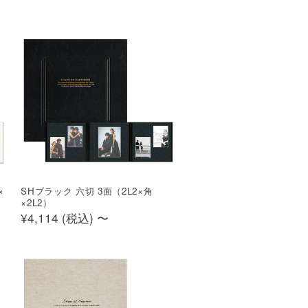
×
SHブラック 六切 3面（2L2×角
×2L2）
¥4,114 (
税込
)
〜