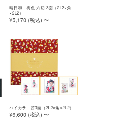
晴日和 梅色 六切 3面（2L2×角
×2L2）
¥5,170 (
税込
)
〜
ハイカラ 茜3面（2L2×角×2L2）
¥6,600 (
税込
)
〜