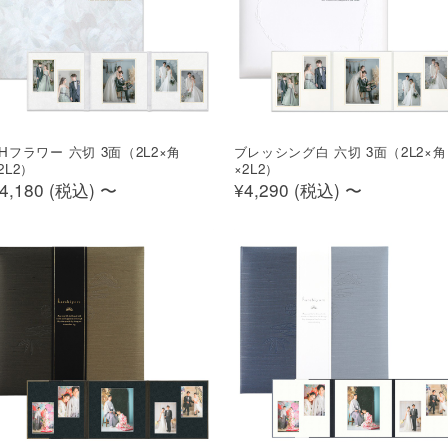
Hフラワー 六切 3面（2L2×角
ブレッシング白 六切 3面（2L2×角
2L2）
×2L2）
4,180 (
税込
)
〜
¥4,290 (
税込
)
〜