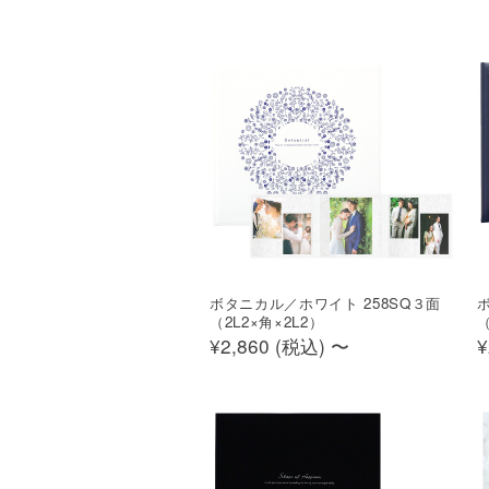
ボタニカル／ホワイト 258SQ３面
（2L2×角×2L2）
（
¥2,860 (
税込
)
〜
¥