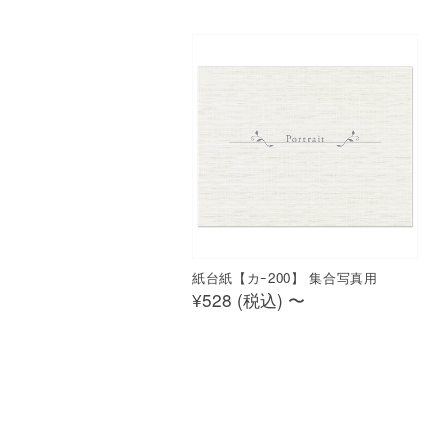
紙台紙【カｰ200】 集合写真用
¥528 (
税込
)
〜