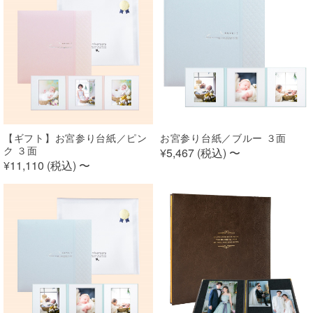
【ギフト】お宮参り台紙／ピン
お宮参り台紙／ブルー ３面
ク ３面
¥5,467 (
税込
)
〜
¥11,110 (
税込
)
〜