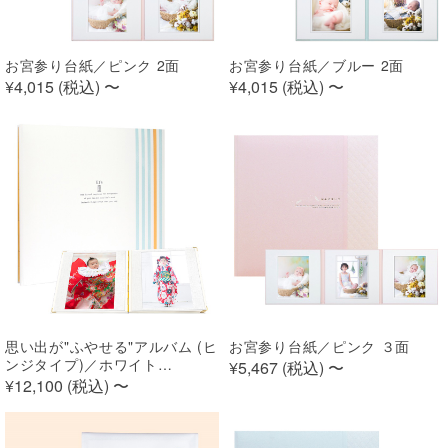
お宮参り台紙／ピンク 2面
お宮参り台紙／ブルー 2面
¥4,015 (
税込
)
〜
¥4,015 (
税込
)
〜
思い出が"ふやせる"アルバム (ヒ
お宮参り台紙／ピンク ３面
ンジタイプ)／ホワイト
¥5,467 (
税込
)
〜
【250SQ用】
¥12,100 (
税込
)
〜