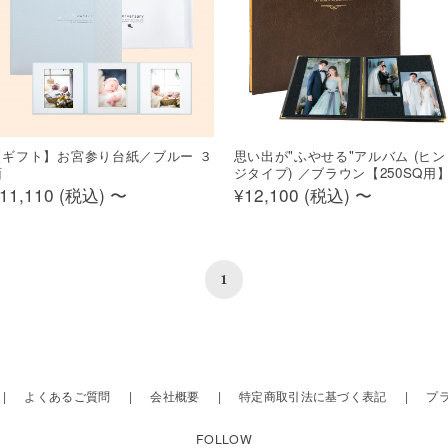
【ギフト】お宮参り台紙／ブルー ３
思い出が"ふやせる"アルバム (ヒン
面
ジタイプ) ／ブラウン【250SQ用
11,110 (
税込
)
〜
¥12,100 (
税込
)
〜
1
よくあるご質問
会社概要
特定商取引法に基づく表記
プ
FOLLOW