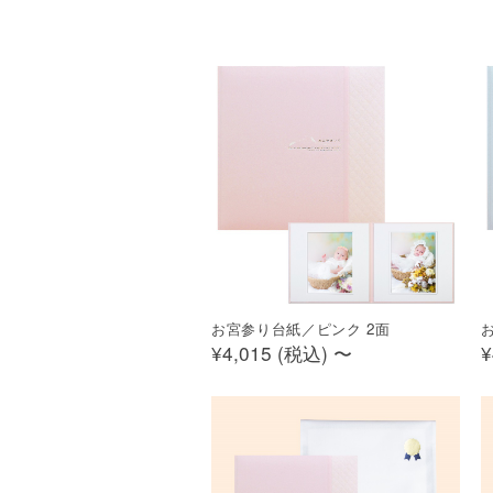
お宮参り台紙／ピンク 2面
¥4,015 (
税込
)
〜
¥