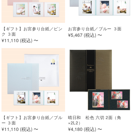
【ギフト】お宮参り台紙／ピン
お宮参り台紙／ブルー ３面
ク ３面
¥5,467 (
税込
)
〜
¥11,110 (
税込
)
〜
【ギフト】お宮参り台紙／ブル
晴日和 松色 六切 2面（角
ー ３面
×2L2）
¥11,110 (
税込
)
〜
¥4,180 (
税込
)
〜