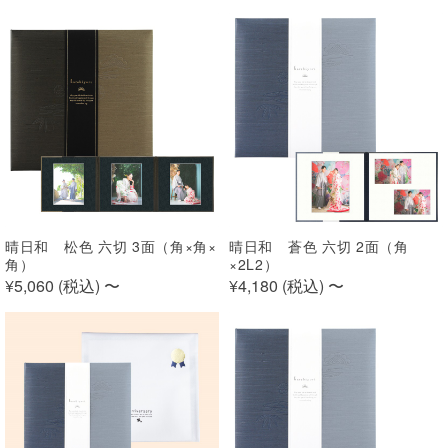
晴日和 松色 六切 3面（角×角×
晴日和 蒼色 六切 2面（角
角）
×2L2）
¥5,060 (
税込
)
〜
¥4,180 (
税込
)
〜