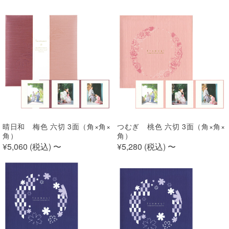
晴日和 梅色 六切 3面（角×角×
つむぎ 桃色 六切 3面（角×角×
角）
角）
¥5,060 (
税込
)
〜
¥5,280 (
税込
)
〜