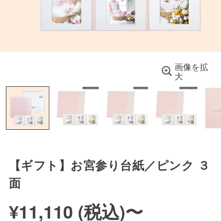
画像を拡
大
【ギフト】お宮参り台紙／ピンク ３
面
¥11,110 (
税込
)
〜