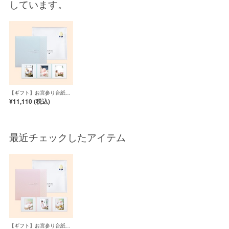
しています。
【ギフト】お宮参り台紙／
ブルー ３面
¥11,110 (
税込
)
最近チェックしたアイテム
【ギフト】お宮参り台紙／